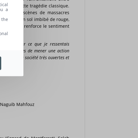
ical
e balaie cette tragédie classique.
ou a
de sang des scènes de massacres
 the
urnoie sur un sol imbibé de rouge,
nniste qui renforce le sentiment
onal
is à exprimer ce que je ressentais
es pays arabes de mener une action
ligion et une société très ouvertes et
 de Naguib Mahfouz