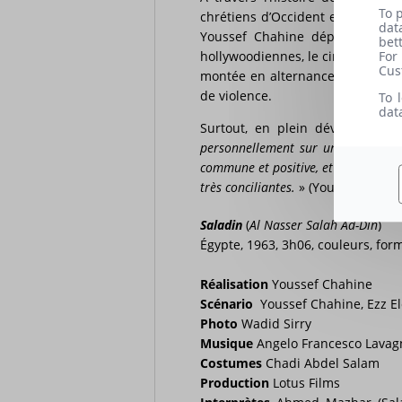
To 
chrétiens d’Occident et musulmans
dat
Youssef Chahine déploie tous s
bet
For
hollywoodiennes, le cinéaste répo
Cus
montée en alternance avec des i
de violence.
To 
dat
Surtout, en plein développeme
personnellement sur un certain no
commune et positive, et surtout le fa
très conciliantes.
» (Youssef Chahi
Saladin
(
Al Nasser Salah Ad-Din
)
Égypte, 1963, 3h06, couleurs, for
Réalisation
Youssef Chahine
Scénario
Youssef Chahine, Ezz E
Photo
Wadid Sirry
Musique
Angelo Francesco Lavag
Costumes
Chadi Abdel Salam
Production
Lotus Films