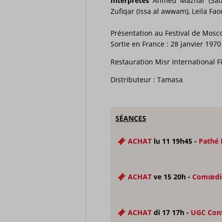
Interprètes
Ahmed Mazhar (Saladi
Zufiqar (Issa al awwam), Leila Faou
Présentation au Festival de Moscou
Sortie en France : 28 janvier 1970
Restauration Misr International Fi
Distributeur : Tamasa
SÉANCES
ACHAT
lu 11 19h45 -
Pathé 
ACHAT
ve 15 20h -
Comœdi
ACHAT
di 17 17h -
UGC Con