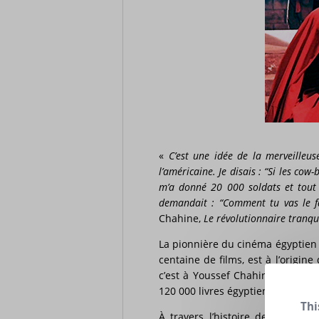
«
C’est une idée de la merveilleus
l’américaine. Je disais : “Si les c
m’a donné 20 000 soldats et tout c
demandait : “Comment tu vas le fai
Chahine,
Le révolutionnaire tranqu
La pionnière du cinéma égyptien A
centaine de films, est à l’origine
c’est à Youssef Chahine qu’elle 
120 000 livres égyptiennes.
Thi
À travers l’histoire de Saladin,