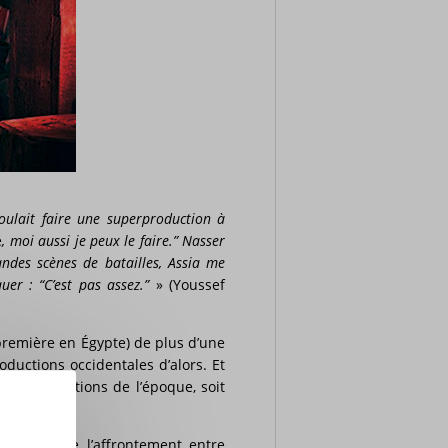
voulait faire une superproduction à
e
, moi aussi je peux le faire.” Nasser
andes scènes de batailles, Assia me
uer : “C’est pas assez.”
» (Youssef
 première en Égypte) de plus d’une
roductions occidentales d’alors. Et
des productions de l’époque, soit
néaste conte l’affrontement entre