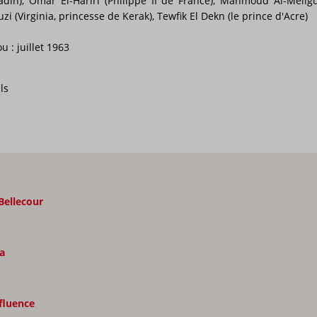
n), Omar El-Hariri (Philippe II de France), Mahmoud Al-Méligu
zi (Virginia, princesse de Kerak), Tewfik El Dekn (le prince d'Acre)
 : juillet 1963
ls
Bellecour
a
fluence