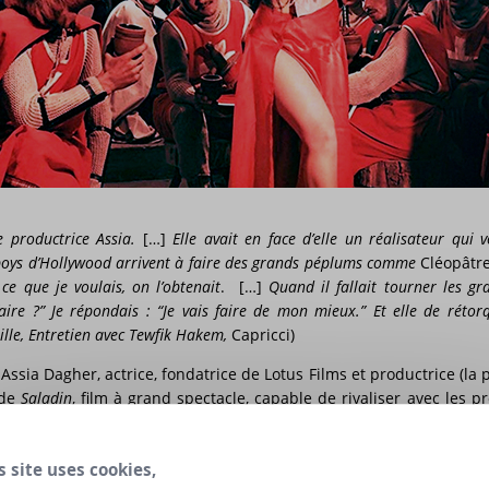
e productrice Assia.
[…]
Elle avait en face d’elle un réalisateur qui 
ow-boys d’Hollywood arrivent à faire des grands péplums comme
Cléopâtr
e que je voulais, on l’obtenait
. […]
Quand il fallait tourner les gr
re ?” Je répondais : “Je vais faire de mon mieux.” Et elle de rétorq
ille, Entretien avec Tewfik Hakem,
Capricci)
ssia Dagher, actrice, fondatrice de Lotus Films et productrice (la
 de
Saladin
, film à grand spectacle, capable de rivaliser avec les p
confie ce film au budget six fois plus important que les plus gran
s site uses cookies,
 l’une des figures les plus mythiques de la culture arabe, le ci