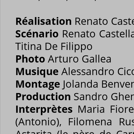
Réalisation
Renato Caste
Scénario
Renato Castell
Titina De Filippo
Photo
Arturo Gallea
Musique
Alessandro Cic
Montage
Jolanda Benv
Production
Sandro Ghenz
Interprètes
Maria Fiore
(Antonio), Filomena Ru
Astarita (le père de Car